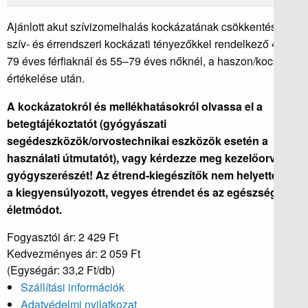
Ajánlott akut szívizomelhalás kockázatának csökkentésére
szív- és érrendszeri kockázati tényezőkkel rendelkező 45–
79 éves férfiaknál és 55–79 éves nőknél, a haszon/kockázat
értékelése után.
A kockázatokról és mellékhatásokról olvassa el a
betegtájékoztatót (gyógyászati
segédeszközök/orvostechnikai eszközök esetén a
használati útmutatót), vagy kérdezze meg kezelőorvosát,
gyógyszerészét! Az étrend-kiegészítők nem helyettesíti
a kiegyensúlyozott, vegyes étrendet és az egészséges
életmódot.
Fogyasztói ár: 2 429 Ft
Kedvezményes ár:
2 059 Ft
(Egységár: 33,2 Ft/db)
Szállítási információk
Adatvédelmi nyilatkozat