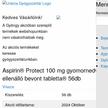
Men
Keresé
Kedves Vásárlóink!
A Gyöngy akcióban szereplő
termékek webshopunkban
nem vásárolhatóak meg.
Beje
Az akciós termékeket
Ter
keresse
Aján
gyógyszertárunkban.
Gyö
Kapc
Aspirin® Protect 100 mg gyomornedv-
ellenálló bevont tabletta® 56db
Vissza
Kiszerelés:
56 db
Akció időtartama:
2024 Október