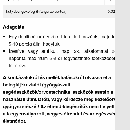
kutyabengekéreg (Frangulae cortex)
0,02 g
Adagolás
Egy deciliter forró vízbe 1 teafiltert teszünk, majd lefedve
5-10 percig állni hagyjuk.
Ízesítve vagy anélkül, napi 2-3 alkalommal 2-2 dl,
naponta maximum 5-6 dl fogyasztható főétkezések előtt
fél órával.
A kockázatokról és mellékhatásokról olvassa el a
betegtájékoztatót (gyógyászati
segédeszközök/orvostechnikai eszközök esetén a
használati útmutatót), vagy kérdezze meg kezelőorvosát,
gyógyszerészét! Az étrend-kiegészítők nem helyettesíti
a kiegyensúlyozott, vegyes étrendet és az egészséges
életmódot.