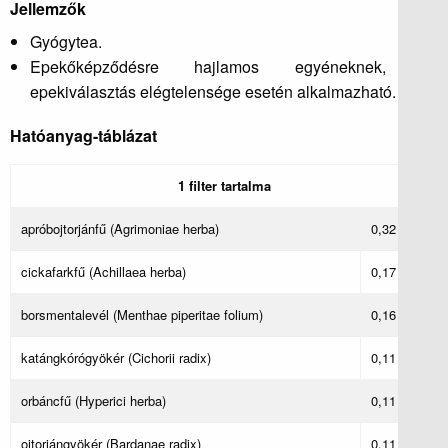
Jellemzők
Gyógytea.
Epekőképződésre hajlamos egyéneknek, az
epekiválasztás elégtelensége esetén alkalmazható.
Hatóanyag-táblázat
1 filter tartalma
apróbojtorjánfű (Agrimoniae herba)
0,32 g
cickafarkfű (Achillaea herba)
0,17 g
borsmentalevél (Menthae piperitae folium)
0,16 g
katángkórógyökér (Cichorii radix)
0,11 g
orbáncfű (Hyperici herba)
0,11 g
ojtorjángyökér (Bardanae radix)
0,11 g