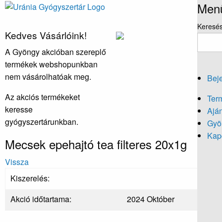
Men
Keresé
Kedves Vásárlóink!
A Gyöngy akcióban szereplő
termékek webshopunkban
nem vásárolhatóak meg.
Beje
Az akciós termékeket
Ter
keresse
Aján
gyógyszertárunkban.
Gyö
Kapc
Mecsek epehajtó tea filteres 20x1g
Vissza
Kiszerelés:
Akció időtartama:
2024 Október