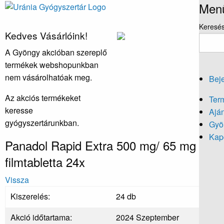
Men
Keresé
Kedves Vásárlóink!
A Gyöngy akcióban szereplő
termékek webshopunkban
nem vásárolhatóak meg.
Beje
Az akciós termékeket
Ter
keresse
Aján
gyógyszertárunkban.
Gyö
Kapc
Panadol Rapid Extra 500 mg/ 65 mg
filmtabletta 24x
Vissza
Kiszerelés:
24 db
Akció időtartama:
2024 Szeptember