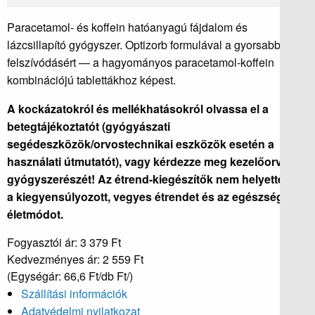
Paracetamol- és koffein hatóanyagú fájdalom és
lázcsillapító gyógyszer. Optizorb formulával a gyorsabb
felszívódásért — a hagyományos paracetamol-koffein
kombinációjú tablettákhoz képest.
A kockázatokról és mellékhatásokról olvassa el a
betegtájékoztatót (gyógyászati
segédeszközök/orvostechnikai eszközök esetén a
használati útmutatót), vagy kérdezze meg kezelőorvosát,
gyógyszerészét! Az étrend-kiegészítők nem helyettesíti
a kiegyensúlyozott, vegyes étrendet és az egészséges
életmódot.
Fogyasztói ár: 3 379 Ft
Kedvezményes ár:
2 559 Ft
(Egységár: 66,6 Ft/db Ft/)
Szállítási információk
Adatvédelmi nyilatkozat