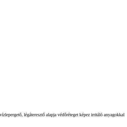
ízlepergető, légáteresztő alapja védőréteget képez irritáló anyagokkal