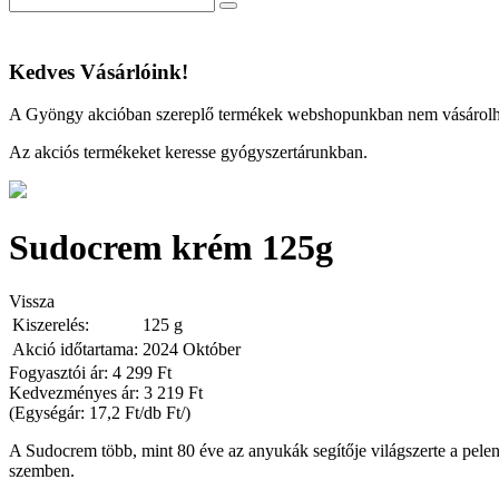
Kedves Vásárlóink!
A Gyöngy akcióban szereplő termékek webshopunkban nem vásárol
Az akciós termékeket keresse gyógyszertárunkban.
Sudocrem krém 125g
Vissza
Kiszerelés:
125 g
Akció időtartama:
2024 Október
Fogyasztói ár: 4 299 Ft
Kedvezményes ár:
3 219 Ft
(Egységár: 17,2 Ft/db Ft/)
A Sudocrem több, mint 80 éve az anyukák segítője világszerte a pelenk
szemben.