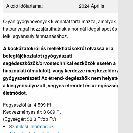
Akció időtartama:
2024 Április
Olyan gyógynövények kivonatát tartalmazza, amelyek
hatóanyagai hozzájárulhatnak a normál idegállapot és a
lelki egyensúly fenntartásához.
A kockázatokról és mellékhatásokról olvassa el a
betegtájékoztatót (gyógyászati
segédeszközök/orvostechnikai eszközök esetén a
használati útmutatót), vagy kérdezze meg kezelőorvosát,
gyógyszerészét! Az étrend-kiegészítők nem helyettesíti
a kiegyensúlyozott, vegyes étrendet és az egészséges
életmódot.
Fogyasztói ár: 4 599 Ft
Kedvezményes ár:
3 669 Ft
(Egységár: 53,3 Ft/db Ft/)
Szállítási információk