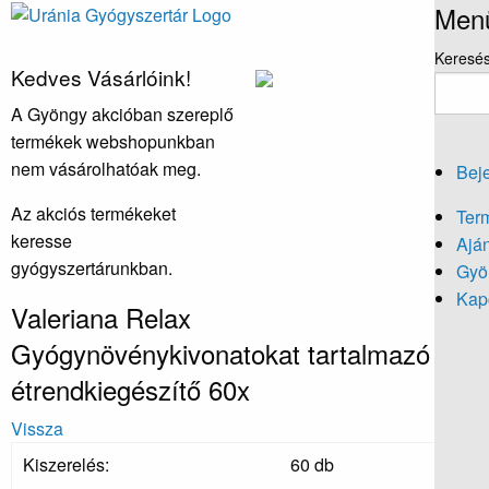
Men
Keresé
Kedves Vásárlóink!
A Gyöngy akcióban szereplő
termékek webshopunkban
nem vásárolhatóak meg.
Beje
Az akciós termékeket
Ter
keresse
Aján
gyógyszertárunkban.
Gyö
Kapc
Valeriana Relax
Gyógynövénykivonatokat tartalmazó
étrendkiegészítő 60x
Vissza
Kiszerelés:
60 db