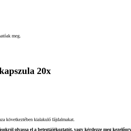
hatóak meg.
kapszula 20x
uenza következtében kialakuló fájdalmakat.
okról olvassa el a betegtájékoztatót, vagy kérdezze meg kezelőorv