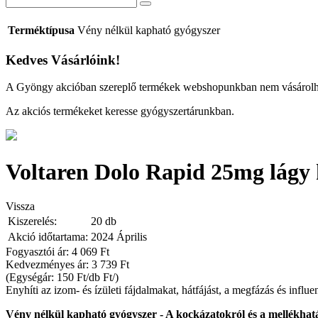
Terméktípusa
Vény nélkül kapható gyógyszer
Kedves Vásárlóink!
A Gyöngy akcióban szereplő termékek webshopunkban nem vásárol
Az akciós termékeket keresse gyógyszertárunkban.
Voltaren Dolo Rapid 25mg lágy 
Vissza
Kiszerelés:
20 db
Akció időtartama:
2024 Április
Fogyasztói ár: 4 069 Ft
Kedvezményes ár:
3 739 Ft
(Egységár: 150 Ft/db Ft/)
Enyhíti az izom- és ízületi fájdalmakat, hátfájást, a megfázás és infl
Vény nélkül kapható gyógyszer - A kockázatokról és a mellékhatás